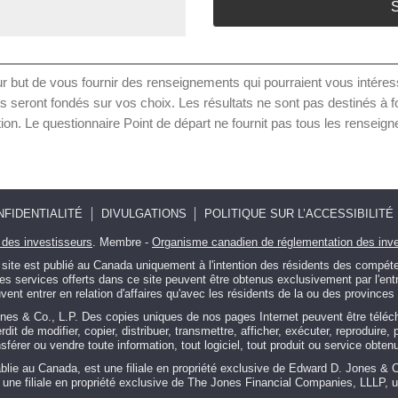
S
r but de vous fournir des renseignements qui pourraient vous intéresse
s seront fondés sur vos choix. Les résultats ne sont pas destinés à fo
 Le questionnaire Point de départ ne fournit pas tous les renseigne
NFIDENTIALITÉ
DIVULGATIONS
POLITIQUE SUR L’ACCESSIBILITÉ
 des investisseurs
. Membre -
Organisme canadien de réglementation des inv
te est publié au Canada uniquement à l'intention des résidents des compéten
. Les services offerts dans ce site peuvent être obtenus exclusivement par l'e
t entrer en relation d'affaires qu'avec les résidents de la ou des provinces o
nes & Co., L.P. Des copies uniques de nos pages Internet peuvent être télé
dit de modifier, copier, distribuer, transmettre, afficher, exécuter, reproduire,
férer ou vendre toute information, tout logiciel, tout produit ou service obtenu 
lie au Canada, est une filiale en propriété exclusive de Edward D. Jones & 
 une filiale en propriété exclusive de The Jones Financial Companies, LLLP,