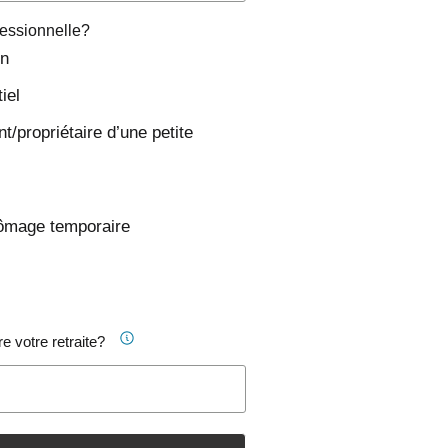
ofessionnelle?
in
iel
t/propriétaire d’une petite
ômage temporaire
e votre retraite?