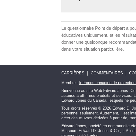
Le questionnaire Point de départ a pou
éducatives uniquement, et les résultat
donner une quelconque recommandation.
dans votre situation particulière.
CARRIÈRES
COMMENTAIRES
CO
Membre -
le Fonds canadien de protection
Bienvenue au site Web Edward Jones. Ce si
autorise à offrir nos produits et services
Edward Jones du Canada, lesquels ne peuven
Tous droits réservés © 2026 Edward D. Jo
personnel seulement. Autrement, il est inter
créer des œuvres dérivées à partir de, trans
Edward Jones, société en commandite étab
Missouri. Edward D. Jones & Co., L.P. est
responsabilité limitée.