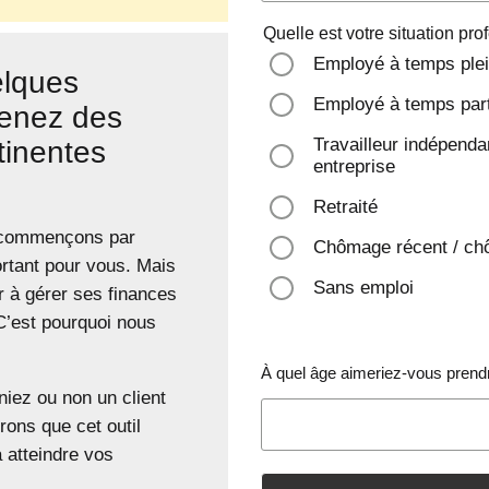
Quelle est votre situation pr
Employé à temps ple
lques
Employé à temps part
tenez des
Travailleur indépendan
tinentes
entreprise
Retraité
 commençons par
Chômage récent / ch
rtant pour vous. Mais
Sans emploi
 à gérer ses finances
. C’est pourquoi nous
À quel âge aimeriez-vous prendr
iez ou non un client
ons que cet outil
 atteindre vos