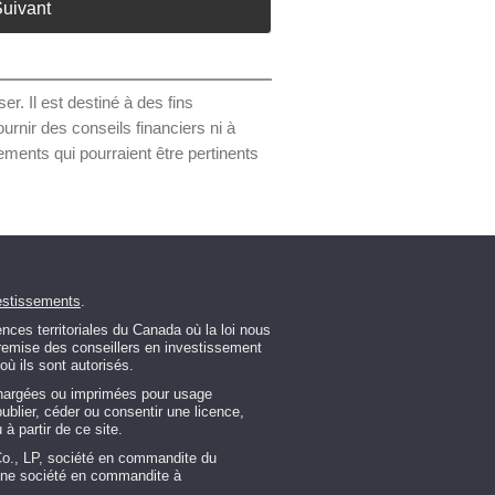
uivant
r. Il est destiné à des fins
urnir des conseils financiers ni à
ments qui pourraient être pertinents
estissements
.
ces territoriales du Canada où la loi nous
ntremise des conseillers en investissement
ù ils sont autorisés.
chargées ou imprimées pour usage
 publier, céder ou consentir une licence,
à partir de ce site.
Co., LP, société en commandite du
 une société en commandite à