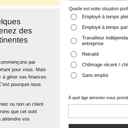
Quelle est votre situation pr
Employé à temps ple
lques
Employé à temps part
tenez des
Travailleur indépendan
tinentes
entreprise
Retraité
 commençons par
Chômage récent / ch
rtant pour vous. Mais
Sans emploi
 à gérer ses finances
. C’est pourquoi nous
À quel âge aimeriez-vous prendr
iez ou non un client
ons que cet outil
 atteindre vos