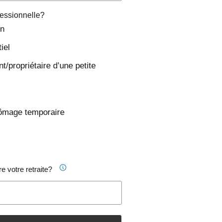
ofessionnelle?
in
iel
t/propriétaire d’une petite
ômage temporaire
e votre retraite?