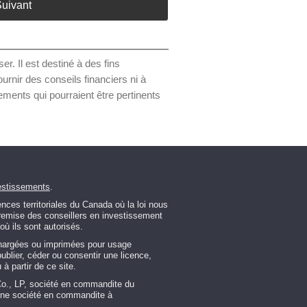
uivant
r. Il est destiné à des fins
urnir des conseils financiers ni à
ments qui pourraient être pertinents
estissements
.
ces territoriales du Canada où la loi nous
ntremise des conseillers en investissement
ù ils sont autorisés.
chargées ou imprimées pour usage
 publier, céder ou consentir une licence,
à partir de ce site.
Co., LP, société en commandite du
 une société en commandite à