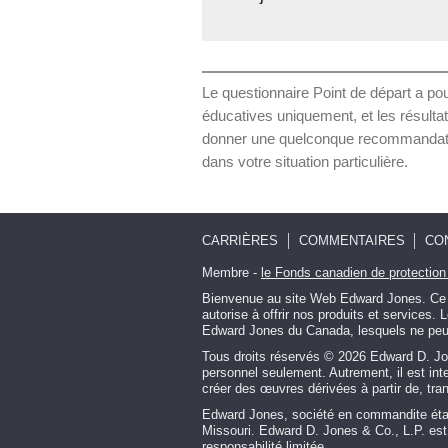
Le questionnaire Point de départ a pou
éducatives uniquement, et les résultat
donner une quelconque recommandation.
dans votre situation particulière.
CARRIÈRES
COMMENTAIRES
CO
Membre -
le Fonds canadien de protection
Bienvenue au site Web Edward Jones. Ce si
autorise à offrir nos produits et services
Edward Jones du Canada, lesquels ne peuven
Tous droits réservés © 2026 Edward D. Jo
personnel seulement. Autrement, il est inter
créer des œuvres dérivées à partir de, trans
Edward Jones, société en commandite étab
Missouri. Edward D. Jones & Co., L.P. est
responsabilité limitée.