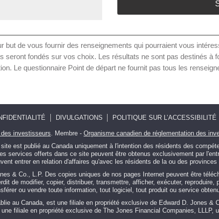
S
r but de vous fournir des renseignements qui pourraient vous intéresse
s seront fondés sur vos choix. Les résultats ne sont pas destinés à fo
 Le questionnaire Point de départ ne fournit pas tous les renseigne
NFIDENTIALITÉ
DIVULGATIONS
POLITIQUE SUR L’ACCESSIBILITÉ
 des investisseurs
. Membre -
Organisme canadien de réglementation des inv
te est publié au Canada uniquement à l'intention des résidents des compéten
. Les services offerts dans ce site peuvent être obtenus exclusivement par l'e
t entrer en relation d'affaires qu'avec les résidents de la ou des provinces o
nes & Co., L.P. Des copies uniques de nos pages Internet peuvent être télé
dit de modifier, copier, distribuer, transmettre, afficher, exécuter, reproduire,
férer ou vendre toute information, tout logiciel, tout produit ou service obtenu 
lie au Canada, est une filiale en propriété exclusive de Edward D. Jones & 
 une filiale en propriété exclusive de The Jones Financial Companies, LLLP,